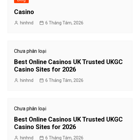
Casino
hinhnd
6 Tháng Tám, 2026
Chưa phân loại
Best Online Casinos UK Trusted UKGC
Casino Sites for 2026
hinhnd
6 Tháng Tám, 2026
Chưa phân loại
Best Online Casinos UK Trusted UKGC
Casino Sites for 2026
hinhnd
6 Tháng Tám, 2026