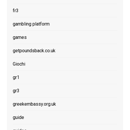
fr3
gambling platform
games
getpoundsback.co.uk
Giochi
gr1
gr3
greekembassy.org.uk
guide