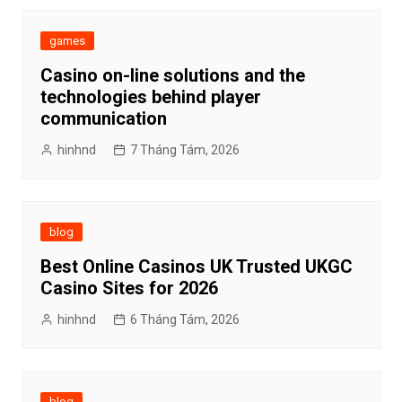
games
Casino on-line solutions and the
technologies behind player
communication
hinhnd
7 Tháng Tám, 2026
blog
Best Online Casinos UK Trusted UKGC
Casino Sites for 2026
hinhnd
6 Tháng Tám, 2026
blog