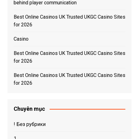
behind player communication
Best Online Casinos UK Trusted UKGC Casino Sites
for 2026
Casino
Best Online Casinos UK Trusted UKGC Casino Sites
for 2026
Best Online Casinos UK Trusted UKGC Casino Sites
for 2026
Chuyên mục
! Без рубрики
1