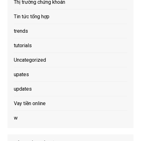
Thị trường chứng khoán
Tin tức tổng hợp
trends
tutorials
Uncategorized
upates
updates
Vay tiền online
w