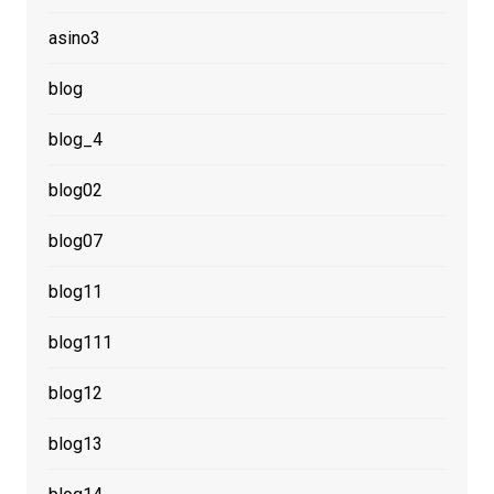
asino3
blog
blog_4
blog02
blog07
blog11
blog111
blog12
blog13