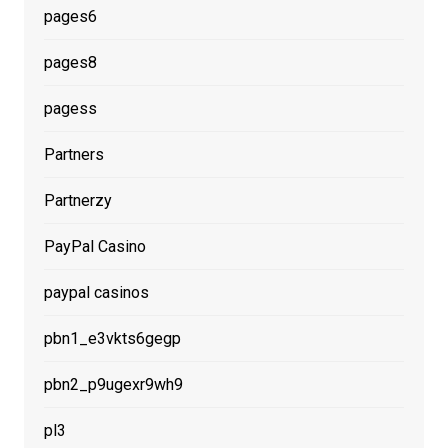
pages6
pages8
pagess
Partners
Partnerzy
PayPal Casino
paypal casinos
pbn1_e3vkts6gegp
pbn2_p9ugexr9wh9
pl3