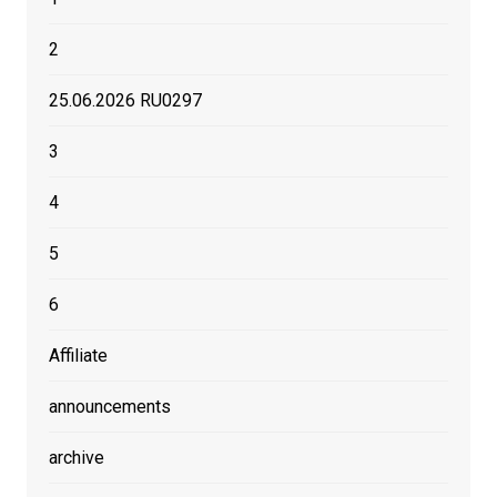
2
25.06.2026 RU0297
3
4
5
6
Affiliate
announcements
archive