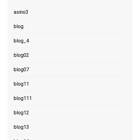
asino3
blog
blog_4
blog02
blog07
blog11
blog111
blog12
blog13