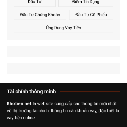
Đầu Tư
Điểm Tín Dụng
Đầu Tư Chứng Khoán
Đầu Tư Cổ Phiếu
Ứng Dụng Vay Tiền
Tài chính thông minh
Khotien.net
là website cung cấp các thông tin mới nhất
về thị trường tài chính, thông tin các khoản vay, đặc biệt là
vay tiền online