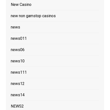
New Casino
new non gamstop casinos
news
news011
news06
news10
news111
news12
news14
NEWS2