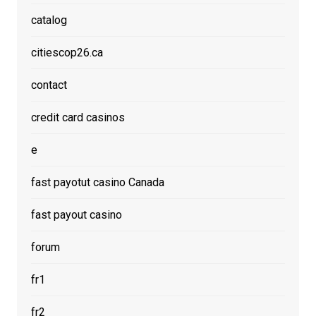
catalog
citiescop26.ca
contact
credit card casinos
e
fast payotut casino Canada
fast payout casino
forum
fr1
fr2