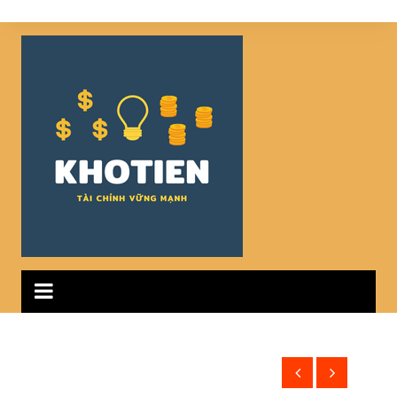
Chuyển
đến
phần
nội
dung