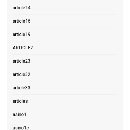
article14
article16
article19
ARTICLE2
article23
article32
article33
articles
asino1
asino1c