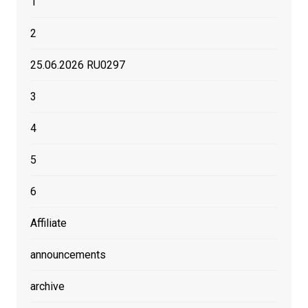
1
2
25.06.2026 RU0297
3
4
5
6
Affiliate
announcements
archive