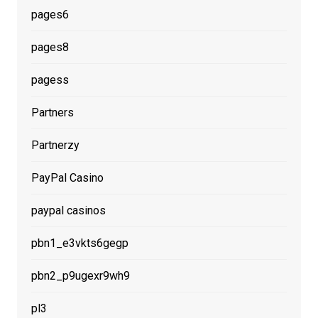
pages6
pages8
pagess
Partners
Partnerzy
PayPal Casino
paypal casinos
pbn1_e3vkts6gegp
pbn2_p9ugexr9wh9
pl3