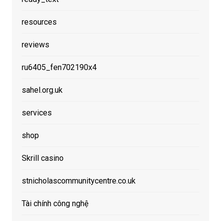
resources
reviews
ru6405_fen702190x4
sahel.org.uk
services
shop
Skrill casino
stnicholascommunitycentre.co.uk
Tài chính công nghệ