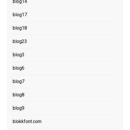
blog14
blog17
blog18
blog23
blog3
blog6
blog7
blog8
blog9
blokkfont.com