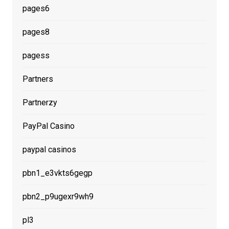
pages6
pages8
pagess
Partners
Partnerzy
PayPal Casino
paypal casinos
pbn1_e3vkts6gegp
pbn2_p9ugexr9wh9
pl3