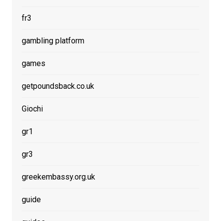
fr3
gambling platform
games
getpoundsback.co.uk
Giochi
gr1
gr3
greekembassy.org.uk
guide