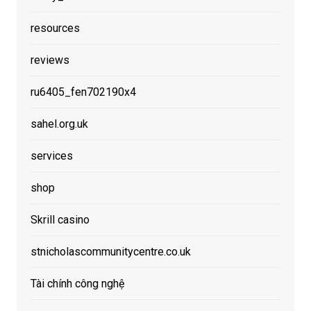
resources
reviews
ru6405_fen702190x4
sahel.org.uk
services
shop
Skrill casino
stnicholascommunitycentre.co.uk
Tài chính công nghệ