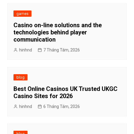
games
Casino on-line solutions and the
technologies behind player
communication
hinhnd
7 Tháng Tám, 2026
blog
Best Online Casinos UK Trusted UKGC
Casino Sites for 2026
hinhnd
6 Tháng Tám, 2026
blog