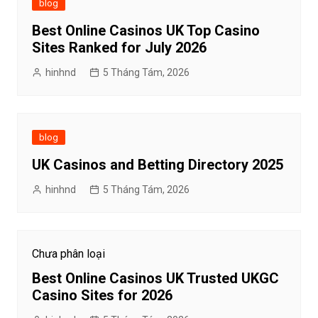
blog
Best Online Casinos UK Top Casino
Sites Ranked for July 2026
hinhnd
5 Tháng Tám, 2026
blog
UK Casinos and Betting Directory 2025
hinhnd
5 Tháng Tám, 2026
Chưa phân loại
Best Online Casinos UK Trusted UKGC
Casino Sites for 2026