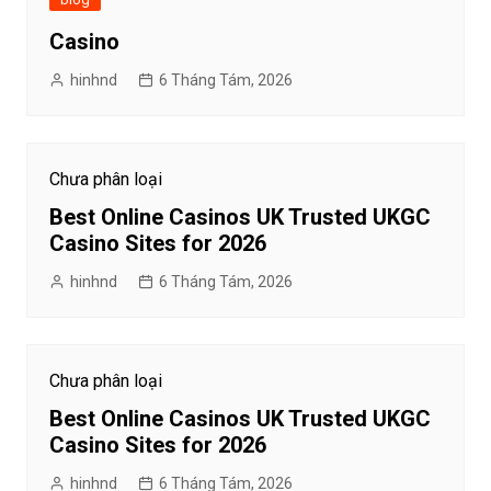
Casino
hinhnd
6 Tháng Tám, 2026
Chưa phân loại
Best Online Casinos UK Trusted UKGC
Casino Sites for 2026
hinhnd
6 Tháng Tám, 2026
Chưa phân loại
Best Online Casinos UK Trusted UKGC
Casino Sites for 2026
hinhnd
6 Tháng Tám, 2026