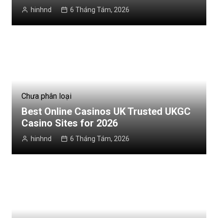
hinhnd
6 Tháng Tám, 2026
Chưa phân loại
Best Online Casinos UK Trusted UKGC
Casino Sites for 2026
hinhnd
6 Tháng Tám, 2026