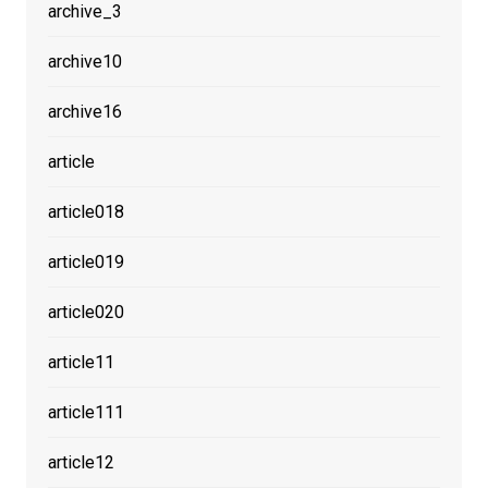
archive_3
archive10
archive16
article
article018
article019
article020
article11
article111
article12