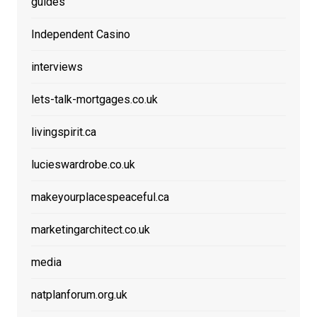
guides
Independent Casino
interviews
lets-talk-mortgages.co.uk
livingspirit.ca
lucieswardrobe.co.uk
makeyourplacespeaceful.ca
marketingarchitect.co.uk
media
natplanforum.org.uk