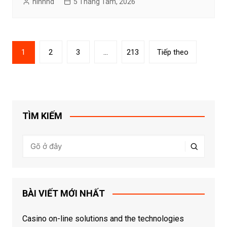
hinhnd
5 Tháng Tám, 2026
Điều
1
2
3
…
213
Tiếp theo
hướng
bài
viết
TÌM KIẾM
BÀI VIẾT MỚI NHẤT
Casino on-line solutions and the technologies