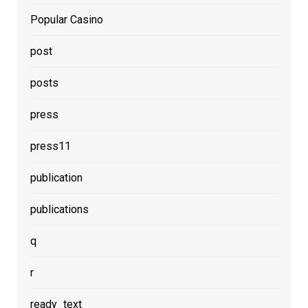
Popular Casino
post
posts
press
press11
publication
publications
q
r
ready_text