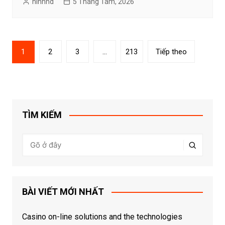
hinhnd
5 Tháng Tám, 2026
Điều
1
2
3
…
213
Tiếp theo
hướng
bài
viết
TÌM KIẾM
BÀI VIẾT MỚI NHẤT
Casino on-line solutions and the technologies