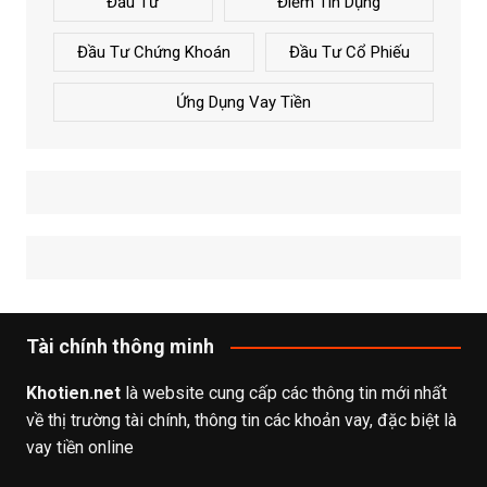
Đầu Tư
Điểm Tín Dụng
Đầu Tư Chứng Khoán
Đầu Tư Cổ Phiếu
Ứng Dụng Vay Tiền
Tài chính thông minh
Khotien.net
là website cung cấp các thông tin mới nhất
về thị trường tài chính, thông tin các khoản vay, đặc biệt là
vay tiền online