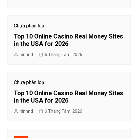
Chưa phân loại
Top 10 Online Casino Real Money Sites
in the USA for 2026
hinhnd
6 Tháng Tám, 2026
Chưa phân loại
Top 10 Online Casino Real Money Sites
in the USA for 2026
hinhnd
6 Tháng Tám, 2026