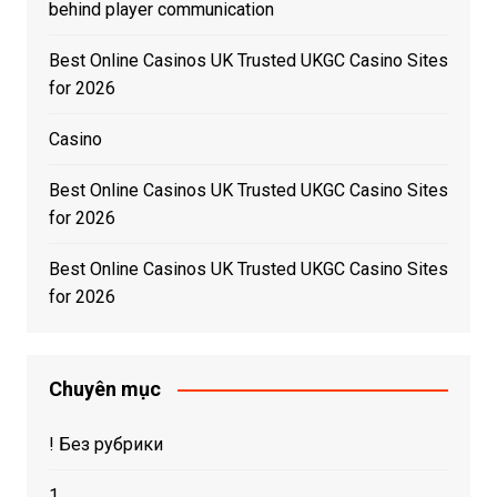
behind player communication
Best Online Casinos UK Trusted UKGC Casino Sites
for 2026
Casino
Best Online Casinos UK Trusted UKGC Casino Sites
for 2026
Best Online Casinos UK Trusted UKGC Casino Sites
for 2026
Chuyên mục
! Без рубрики
1