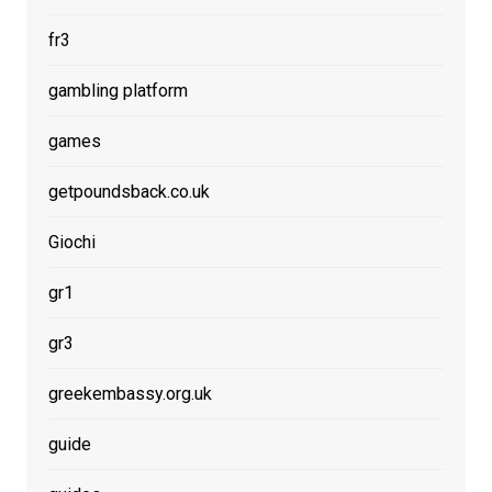
fr3
gambling platform
games
getpoundsback.co.uk
Giochi
gr1
gr3
greekembassy.org.uk
guide