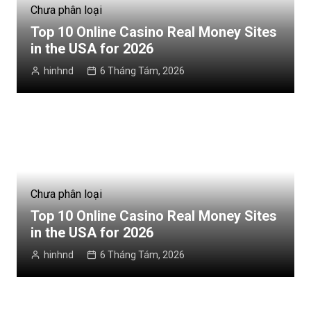
Chưa phân loại
Top 10 Online Casino Real Money Sites
in the USA for 2026
hinhnd
6 Tháng Tám, 2026
Chưa phân loại
Top 10 Online Casino Real Money Sites
in the USA for 2026
hinhnd
6 Tháng Tám, 2026