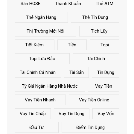
Sàn HOSE
Thanh Khoản
Thẻ ATM
Thẻ Ngân Hàng
Thẻ Tín Dụng
Thị Trường Mới Nổi
Tich Lũy
Tiết Kiệm
Tiền
Topi
Topi Lừa Đảo
Tài Chính
Tài Chính Cá Nhân
Tài Sản
Tín Dụng
Tỷ Giá Ngân Hàng Nhà Nước
Vay Tiền
Vay Tiền Nhanh
Vay Tiền Online
Vay Tín Chấp
Vay Tín Dụng
Vay Vốn
Đầu Tư
Điểm Tín Dụng