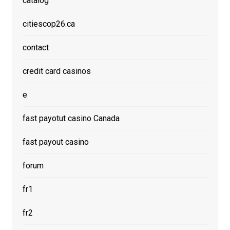
catalog
citiescop26.ca
contact
credit card casinos
e
fast payotut casino Canada
fast payout casino
forum
fr1
fr2