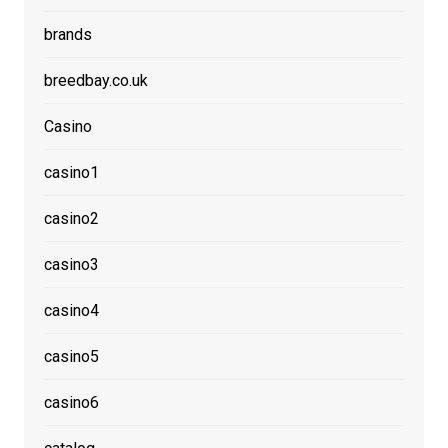
brands
breedbay.co.uk
Casino
casino1
casino2
casino3
casino4
casino5
casino6