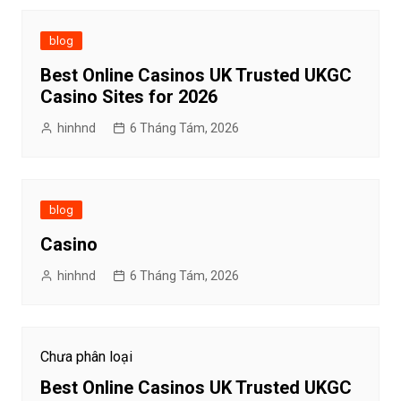
blog
Best Online Casinos UK Trusted UKGC
Casino Sites for 2026
hinhnd
6 Tháng Tám, 2026
blog
Casino
hinhnd
6 Tháng Tám, 2026
Chưa phân loại
Best Online Casinos UK Trusted UKGC