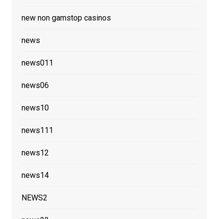
new non gamstop casinos
news
news011
news06
news10
news111
news12
news14
NEWS2