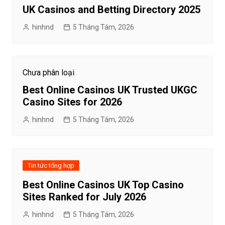
UK Casinos and Betting Directory 2025
hinhnd
5 Tháng Tám, 2026
Chưa phân loại
Best Online Casinos UK Trusted UKGC
Casino Sites for 2026
hinhnd
5 Tháng Tám, 2026
Tin tức tổng hợp
Best Online Casinos UK Top Casino
Sites Ranked for July 2026
hinhnd
5 Tháng Tám, 2026