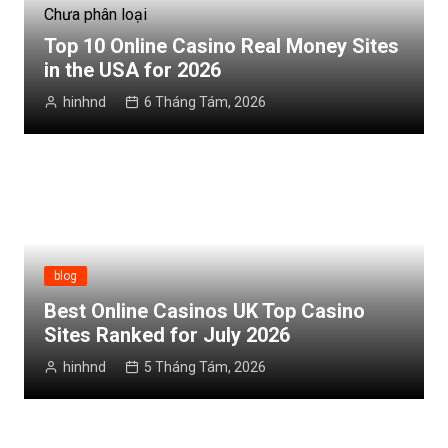
Chưa phân loại
Top 10 Online Casino Real Money Sites
in the USA for 2026
hinhnd
6 Tháng Tám, 2026
blog
Best Online Casinos UK Top Casino
Sites Ranked for July 2026
hinhnd
5 Tháng Tám, 2026