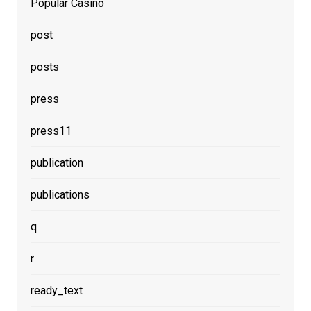
Popular Casino
post
posts
press
press11
publication
publications
q
r
ready_text