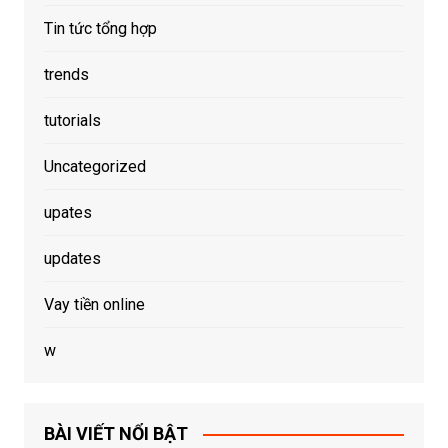
Tin tức tổng hợp
trends
tutorials
Uncategorized
upates
updates
Vay tiền online
w
BÀI VIẾT NỔI BẬT