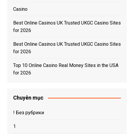
Casino
Best Online Casinos UK Trusted UKGC Casino Sites
for 2026
Best Online Casinos UK Trusted UKGC Casino Sites
for 2026
Top 10 Online Casino Real Money Sites in the USA
for 2026
Chuyên mục
! Без рубрики
1