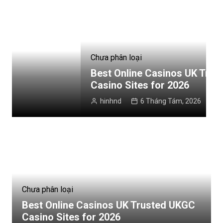
Chưa phân loại
Best Online Casinos UK Trusted UKGC
B
Casino Sites for 2026
C
hinhnd
6 Tháng Tám, 2026
Chưa phân loại
Best Online Casinos UK Trusted UKGC
Casino Sites for 2026