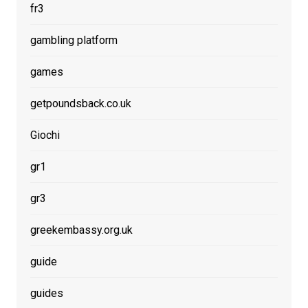
fr3
gambling platform
games
getpoundsback.co.uk
Giochi
gr1
gr3
greekembassy.org.uk
guide
guides