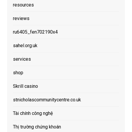
resources
reviews
ru6405_fen702190x4
sahel.org.uk
services
shop
Skrill casino
stnicholascommunitycentre.co.uk
Tài chính công nghệ
Thị trường chứng khoán